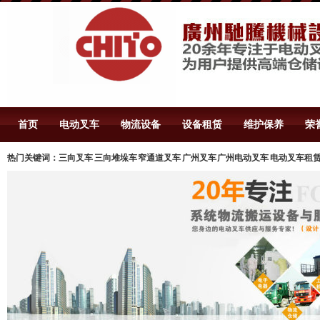
首页
电动叉车
物流设备
设备租赁
维护保养
荣
热门关键词：三向叉车 三向堆垛车 窄通道叉车 广州叉车 广州电动叉车 电动叉车租赁