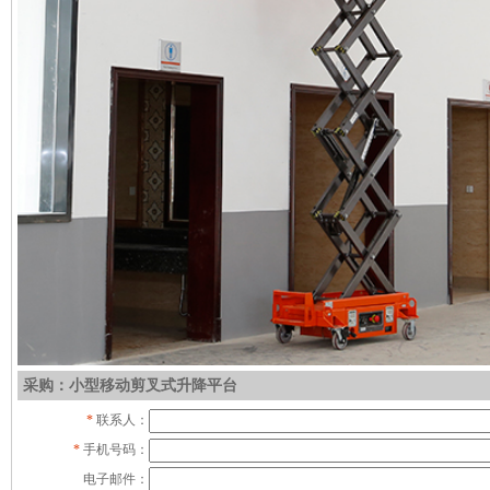
采购：小型移动剪叉式升降平台
*
联系人：
*
手机号码：
电子邮件：