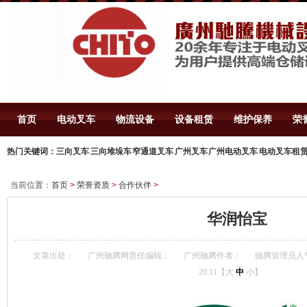
首页
电动叉车
物流设备
设备租赁
维护保养
荣
热门关键词：三向叉车 三向堆垛车 窄通道叉车 广州叉车 广州电动叉车 电动叉车租赁
当前位置：
首页
>
荣誉资质
>
合作伙伴
>
华润怡宝
文章出处：
广州驰腾
网责任编辑：
广州驰腾
作者：
驰腾管理员
人
20:11【
大
中
小
】